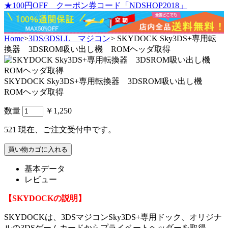
★100円OFF クーポン券コード「NDSHOP2018」
Home
>
3DS/3DSLL マジコン
>
SKYDOCK Sky3DS+専用転
換器 3DSROM吸い出し機 ROMヘッダ取得
SKYDOCK Sky3DS+専用転換器 3DSROM吸い出し機
ROMヘッダ取得
数量
￥1,250
521
現在、ご注文受付中です。
基本データ
レビュー
【SKYDOCKの説明】
SKYDOCKは、3DSマジコンSky3DS+専用ドック、オリジナ
ルの3DSゲームカードからプライベートヘッダーを取得、