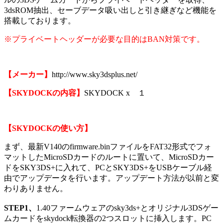
3dsROM抽出、セーブデータ吸い出しと引き継ぎなど機能を
搭載しております。
※プライベートヘッダーが必要な目的はBAN対策です。
【メーカー】
http://www.sky3dsplus.net/
【SKYDOCKの内容】
SKYDOCK x １
【SKYDOCKの使い方】
まず、最新V140のfirmware.binファイルをFAT32形式でフォ
マットしたMicroSDカードのルートに置いて、MicroSDカー
ドをSKY3DS+に入れて、PCとSKY3DS+をUSBケーブル経
由でアップデータを行います。アップデート方法が以前と変
わりありません。
STEP1、
1.40ファームウェアのsky3ds+とオリジナル3DSゲー
ムカードをskydock転換器の2つスロットに挿入します。PC