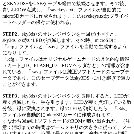
とSKY3DS+をUSBケーブル経由で接続させます。その後、
青いLEDが点滅し、「savekeys.txt」ファイルが自動的に
microSDカードに作成されます。このsavekeys.txtはプライベ
ートヘッダーの保存に使われる。
STEP2、
sky3ds+のオレンジボタンを一回だけ押すと、
sky3ds+の赤いLEDが点滅します。その時、microSDに
「.cfg」ファイルと「.sav」ファイルを自動で生成するよう
になります。
「.cfg」ファイルはオリジナルゲームカードの具体的な情報
（カート_ID、FLASH_ID、ROMヘッダなど）の情報が含ま
れている。「.sav」ファイルは純正ソフトカードのセーブデ
ータであり、このセーブデータはsky3DS+に引き継ぎで遊ぶ
ことができます。
STEP3、
sky3ds+のオレンジボタンを長押しすると、LEDが
赤く点滅したら、手を引きます。LEDが赤く点灯している数
分後、緑に変換されます。緑のLEDが消灯したら、「.3ds」
ファイルが自動的にmicroSDカードに作成されます。
すなわち3ds純正ソフトカードのROMが吸い出された。（注
意：消灯までの時間はゲームメモリの大きさに従って、メモ
リは大きいほど、時間は長くなります。途中に接続が切断し