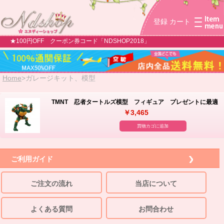
登録
カート
★100円OFF クーポン券コード「NDSHOP2018」
Home
>
ガレージキット、模型
TMNT 忍者タートルズ模型 フィギュア プレゼントに最適
￥3,465
買物カゴに追加
ご利用ガイド
ご注文の流れ
当店について
よくある質問
お問合わせ