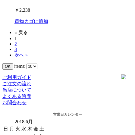
￥2,238
買物カゴに追加
« 戻る
1
2
3
次へ »
items:
ご利用ガイド
ご注文の流れ
当店について
よくある質問
お問合わせ
営業日カレンダー
2018
6月
日
月
火
水
木
金
土