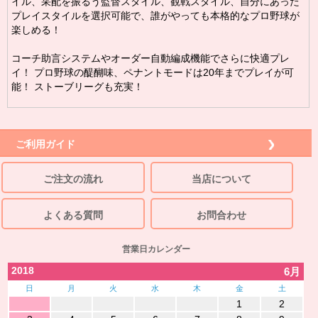
イル、采配を振るう監督スタイル、観戦スタイル、自分にあった
プレイスタイルを選択可能で、誰がやっても本格的なプロ野球が
楽しめる！
コーチ助言システムやオーダー自動編成機能でさらに快適プレ
イ！ プロ野球の醍醐味、ペナントモードは20年までプレイが可
能！ ストーブリーグも充実！
ご利用ガイド
ご注文の流れ
当店について
よくある質問
お問合わせ
営業日カレンダー
2018
6月
日
月
火
水
木
金
土
1
2