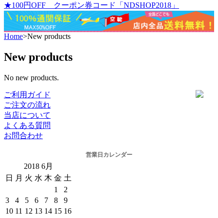
★100円OFF クーポン券コード「NDSHOP2018」
Home
>
New products
New products
No new products.
ご利用ガイド
ご注文の流れ
当店について
よくある質問
お問合わせ
営業日カレンダー
2018
6月
日
月
火
水
木
金
土
1
2
3
4
5
6
7
8
9
10
11
12
13
14
15
16