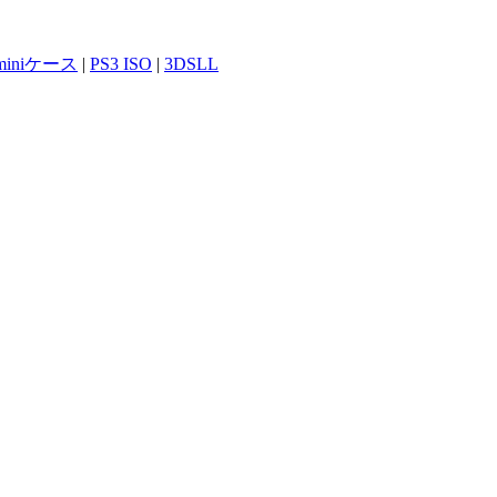
 miniケース
|
PS3 ISO
|
3DSLL