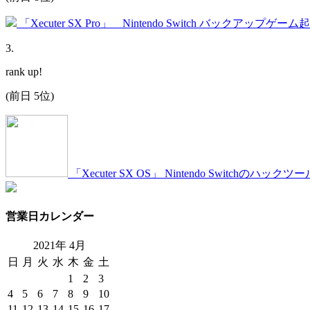
「Xecuter SX Pro」 Nintendo Switch バックアップゲー
3
.
rank up!
(前日 5位)
「Xecuter SX OS」 Nintendo Switch
営業日カレンダー
2021年
4
月
日
月
火
水
木
金
土
1
2
3
4
5
6
7
8
9
10
11
12
13
14
15
16
17