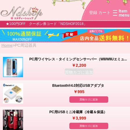
登録
カート
★100円OFF クーポン券コード「NDSHOP2018」
Home
>
PC周辺器具
PC用ワイヤレス・タイミングセンサーバー（WII/WIIUエミュ...
￥2,200
買物カゴに追加
Bluetooth®4.0対応USBアダプタ
￥995
買物カゴに追加
PC用USBミニ冷蔵庫（冷蔵＆保温）
￥3,999
買物カゴに追加