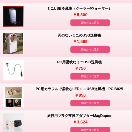
ミニUSB冷蔵庫（クーラー/ウォーマー）
￥5,300
買物カゴに追加
刃のないミニのUSB送風機
￥1,599
買物カゴに追加
PC用柔軟なミニUSB送風機
￥750
買物カゴに追加
PC用カラフルで柔軟なLEDミニUSB送風機 PC B025
￥850
買物カゴに追加
旅行用プラグ変換アダプターMagDapter
￥3,624
買物カゴに追加