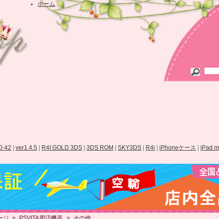
ホーム
.0-42
|
ver1.4.5
|
R4I GOLD 3DS
|
3DS ROM
|
SKY3DS
|
R4i
|
iPhoneケース
|
iPad 
ージ
>
PSVITA周辺機器
>
その他