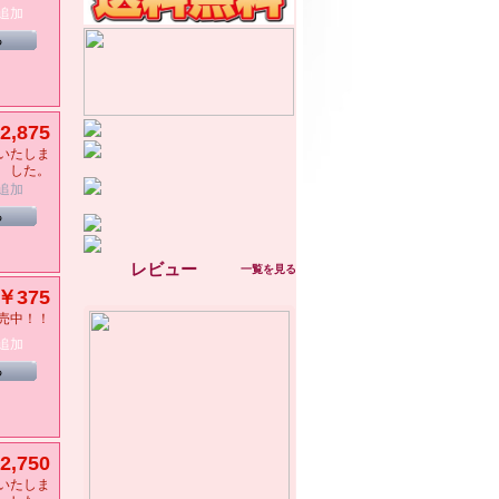
追加
る
2,875
いたしま
した。
追加
る
レビュー
一覧を見る
￥375
売中！！
追加
る
2,750
いたしま