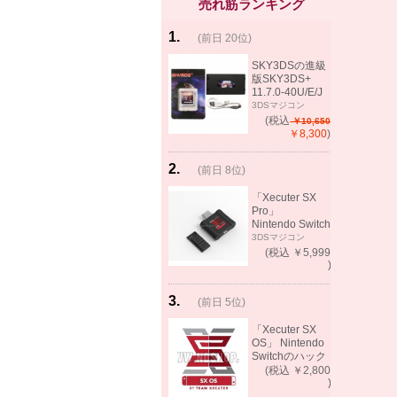
売れ筋ランキング
1
.
(前日 20位)
rank
same!
SKY3DSの進級
版SKY3DS+
11.7.0-40U/E/J
で起動可能
3DSマジコン
(MHX、FEifサポ
(税込
￥10,650
ート）
￥8,300
)
2
.
(前日 8位)
rank
up!
「Xecuter SX
Pro」
Nintendo Switch
バックアップゲ
3DSマジコン
ーム起動可能
(税込 ￥5,999
)
3
.
(前日 5位)
rank
up!
「Xecuter SX
OS」 Nintendo
Switchのハック
ツール バック
(税込 ￥2,800
アップゲーム起
)
動可能