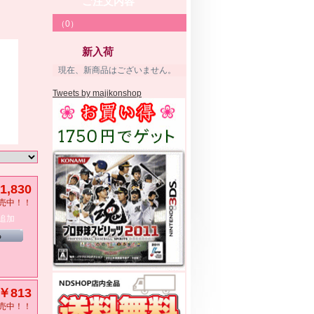
ご注文内容
（0）
新入荷
現在、新商品はございません。
Tweets by majikonshop
1,830
売中！！
追加
る
￥813
売中！！