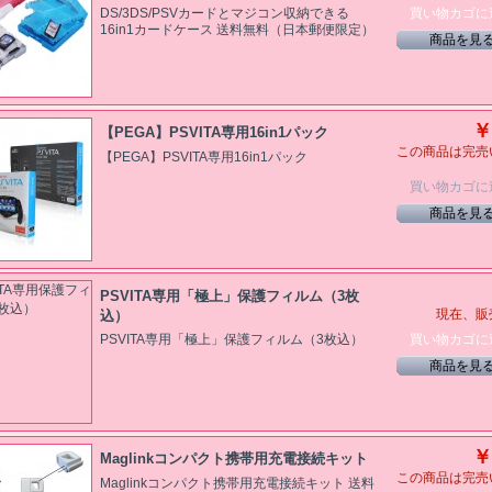
買い物カゴに
DS/3DS/PSVカードとマジコン収納できる
16in1カードケース 送料無料（日本郵便限定）
商品を見
￥
【PEGA】PSVITA専用16in1パック
この商品は完売
【PEGA】PSVITA専用16in1パック
買い物カゴに
商品を見
PSVITA専用「極上」保護フィルム（3枚
込）
現在、販
買い物カゴに
PSVITA専用「極上」保護フィルム（3枚込）
商品を見
￥
Maglinkコンパクト携帯用充電接続キット
この商品は完売
Maglinkコンパクト携帯用充電接続キット 送料