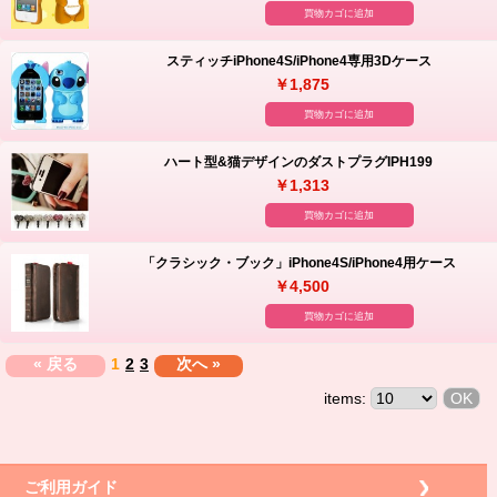
買物カゴに追加
スティッチiPhone4S/iPhone4専用3Dケース
￥1,875
買物カゴに追加
ハート型&猫デザインのダストプラグIPH199
￥1,313
買物カゴに追加
「クラシック・ブック」iPhone4S/iPhone4用ケース
￥4,500
買物カゴに追加
« 戻る
1
2
3
次へ »
items:
ご利用ガイド