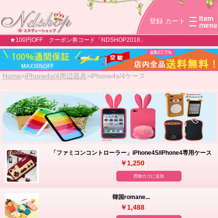
登録
カート
★100円OFF クーポン券コード「NDSHOP2018」
Home
>
iPhone4s/4周辺器具
>
iPhone4s/4ケース
「ファミコンコントローラー」iPhone4S/iPhone4専用ケース
￥1,250
買物カゴに追加
韓国romane...
￥1,488