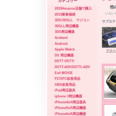
カテゴリー
他
2019Amazon店舗で購入
いろい
2019新春福袋
3DS/3DSLL マジコン
サブカテ
3DSLL周辺機器
3DS周辺機器
Acekard
Android
Apple Watch
アラー
DS 周辺機器
DSTT DSTTI
DSTT-ADV/DSTTi-ADV
Ex4 MOVIE
FC/SFC改造用品
GBA改造用品
iPad周辺器具
iphone 3周辺機器
iPhone4s/4周辺器具
iPhone5s/5周辺機器
iPhone6s/6周辺機器