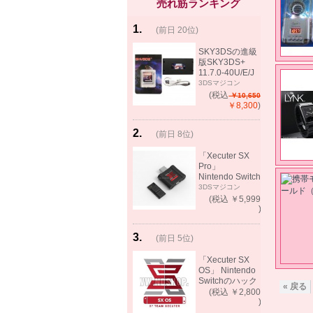
売れ筋ランキング
1
.
(前日 20位)
rank
same!
SKY3DSの進級
版SKY3DS+
11.7.0-40U/E/J
で起動可能
3DSマジコン
(MHX、FEifサポ
(税込
￥10,650
ート）
￥8,300
)
2
.
(前日 8位)
rank
up!
「Xecuter SX
Pro」
Nintendo Switch
バックアップゲ
3DSマジコン
ーム起動可能
(税込 ￥5,999
)
3
.
(前日 5位)
rank
up!
「Xecuter SX
OS」 Nintendo
Switchのハック
« 戻る
ツール バック
(税込 ￥2,800
アップゲーム起
)
動可能