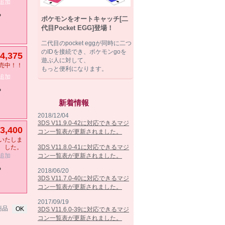
追加
る
ポケモンをオートキャッチ[二
代目Pocket EGG]登場！
二代目のpocket eggが同時に二つ
のIDを接続でき、ポケモンgoを
4,375
遊ぶ人に対して、
売中！！
もっと便利になります。
追加
る
新着情報
2018/12/04
3DS V11.9.0-42に対応できるマジ
3,400
コン一覧表が更新されました。
いたしま
3DS V11.8.0-41に対応できるマジ
した。
コン一覧表が更新されました。
追加
る
2018/06/20
3DS V11.7.0-40に対応できるマジ
コン一覧表が更新されました。
2017/09/19
商品
3DS V11.6.0-39に対応できるマジ
コン一覧表が更新されました。