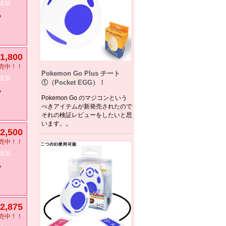
追加
る
1,800
売中！！
Pokemon Go Plus チート
追加
①（Pocket EGG）！
る
Pokemon Go のマジコンという
べきアイテムが新発売されたので
それの検証レビューをしたいと思
います。。
2,500
売中！！
追加
る
2,875
売中！！