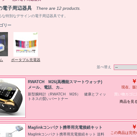
の電子周辺器具
There are 12 products.
ろな特別なデサインの電子周辺器具です。
ゴリー
ム
ポータブル充電器
並べ替え
￥
RWATCH M26(高機能スマートウォッチ)
メール、電話、カ...
現在、販
買い物カゴに
新型腕時計（RWATCH M26） 健康とフィッ
トネスの賢いパートナー
商品を見
￥
Maglinkコンパクト携帯用充電接続キット
この商品は完売
Maglinkコンパクト携帯用充電接続キット 送料