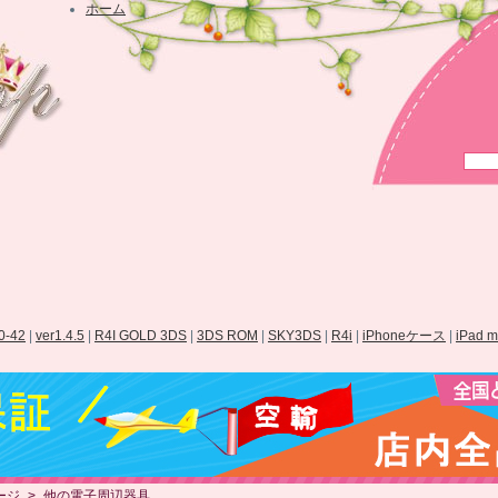
ホーム
.0-42
|
ver1.4.5
|
R4I GOLD 3DS
|
3DS ROM
|
SKY3DS
|
R4i
|
iPhoneケース
|
iPad 
ージ
>
他の電子周辺器具