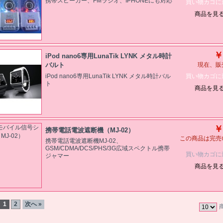
携帯スピーカー、FMラジオ、IPHONEにも対応
買い物カゴに
商品を見
￥
iPod nano6専用LunaTik LYNK メタル時計
バルト
現在、販
買い物カゴに
iPod nano6専用LunaTik LYNK メタル時計バル
ト
商品を見
￥
携帯電話電波遮断機（MJ-02）
この商品は完売
携帯電話電波遮断機MJ-02、
GSM/CDMA/DCS/PHS/3G広域スペクトル携帯
買い物カゴに
ジャマー
商品を見
1
2
次へ »