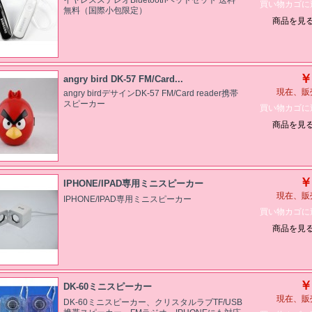
イヤレスステレオBluetoothヘッドセット 送料
買い物カゴに
無料（国際小包限定）
商品を見
￥
angry bird DK-57 FM/Card...
現在、販
angry birdデサインDK-57 FM/Card reader携帯
スピーカー
買い物カゴに
商品を見
￥
IPHONE/IPAD専用ミニスピーカー
現在、販
IPHONE/IPAD専用ミニスピーカー
買い物カゴに
商品を見
￥
DK-60ミニスピーカー
現在、販
DK-60ミニスピーカー、クリスタルラブTF/USB