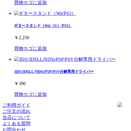
買物カゴに追加
ギタースタンド（Wii（U）/PS3）
￥2,250
買物カゴに追加
3DS/3DSLL/NDSi/PSP/PSV分解専用ドライバー
￥390
買物カゴに追加
ご利用ガイド
ご注文の流れ
当店について
よくある質問
お問合わせ