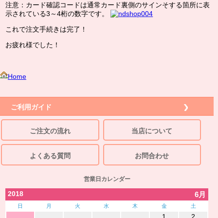
注意：カード確認コードは通常カード裏側のサインそする箇所に表
示されている3～4桁の数字です。
これで注文手続きは完了！
お疲れ様でした！
Home
ご利用ガイド
ご注文の流れ
当店について
よくある質問
お問合わせ
営業日カレンダー
2018
6月
日
月
火
水
木
金
土
1
2