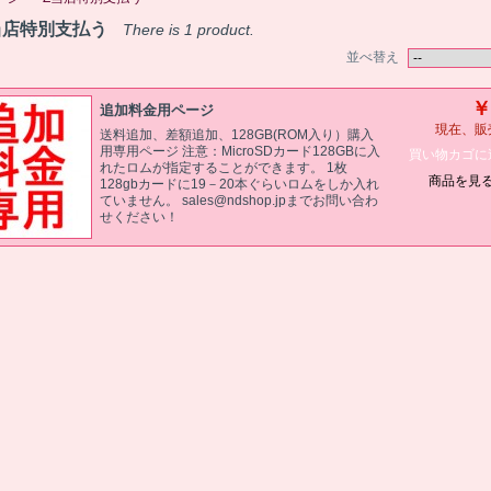
当店特別支払う
There is 1 product.
並べ替え
￥
追加料金用ページ
現在、販
送料追加、差額追加、128GB(ROM入り）購入
用専用ページ 注意：MicroSDカード128GBに入
買い物カゴに
れたロムが指定することができます。 1枚
商品を見
128gbカードに19－20本ぐらいロムをしか入れ
ていません。 sales@ndshop.jpまでお問い合わ
せください！