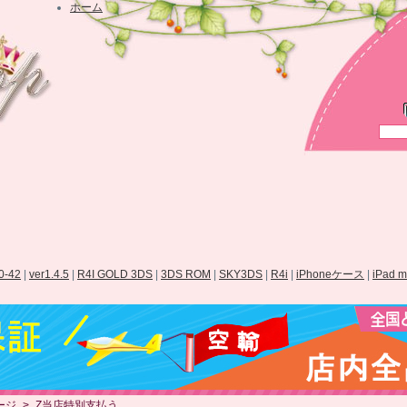
ホーム
.0-42
|
ver1.4.5
|
R4I GOLD 3DS
|
3DS ROM
|
SKY3DS
|
R4i
|
iPhoneケース
|
iPad 
ージ
>
Z当店特別支払う