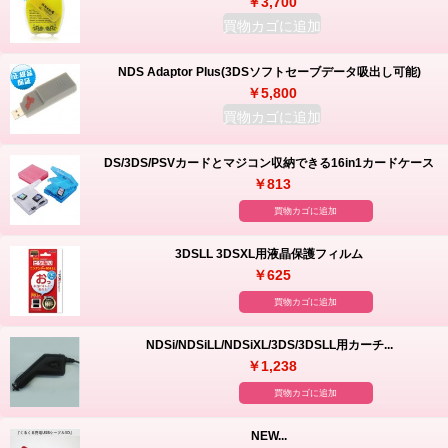
￥3,700
買物カゴに追加
NDS Adaptor Plus(3DSソフトセーブデータ吸出し可能)
￥5,800
買物カゴに追加
DS/3DS/PSVカードとマジコン収納できる16in1カードケース
￥813
買物カゴに追加
3DSLL 3DSXL用液晶保護フィルム
￥625
買物カゴに追加
NDSi/NDSiLL/NDSiXL/3DS/3DSLL用カーチ...
￥1,238
買物カゴに追加
NEW...