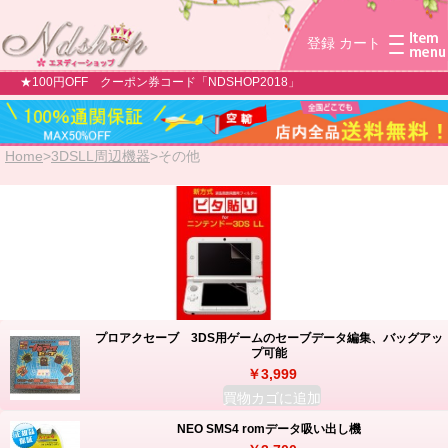
登録
カート
★100円OFF クーポン券コード「NDSHOP2018」
Home
>
3DSLL周辺機器
>
その他
プロアクセーブ 3DS用ゲームのセーブデータ編集、バッグアッ
プ可能
￥3,999
買物カゴに追加
NEO SMS4 romデータ吸い出し機