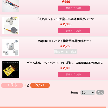
￥990
買物カゴに追加
「人気セット」任天堂3DS本体修理用パーツ
￥2,300
買物カゴに追加
Maglinkコンパクト携帯用充電接続キット
￥2,750
買物カゴに追加
ゲーム本体リペアパーツ、ねじ回し、GBA/NDSL/NDSI/P...
￥2,800
買物カゴに追加
« 戻る
1
2
次へ »
items: