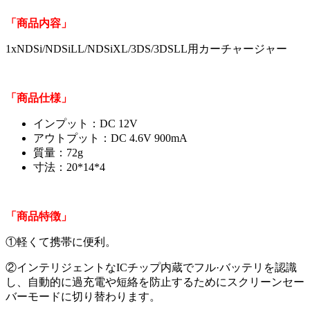
「商品内容」
1xNDSi/NDSiLL/NDSiXL/3DS/3DSLL用カーチャージャー
「商品仕様」
インプット：DC 12V
アウトプット：DC 4.6V 900mA
質量：72g
寸法：20*14*4
「商品特徴」
①軽くて携帯に便利。
②インテリジェントなICチップ内蔵でフル·バッテリを認識
し、自動的に過充電や短絡を防止するためにスクリーンセー
バーモードに切り替わります。