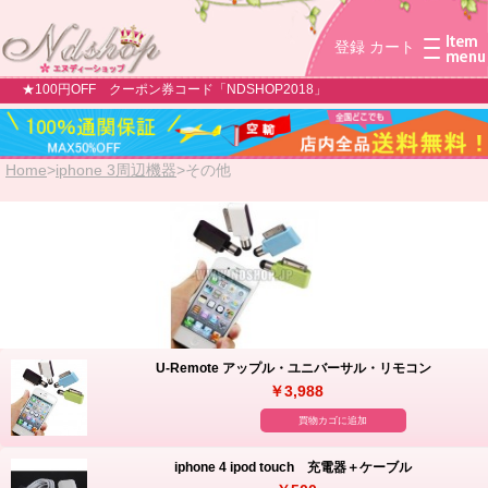
登録
カート
★100円OFF クーポン券コード「NDSHOP2018」
Home
>
iphone 3周辺機器
>
その他
U-Remote アップル・ユニバーサル・リモコン
￥3,988
買物カゴに追加
iphone 4 ipod touch 充電器＋ケーブル