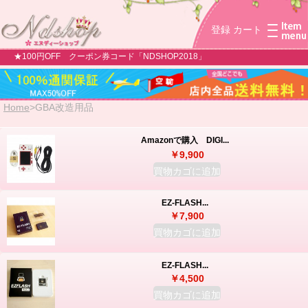
登録
カート
★100円OFF クーポン券コード「NDSHOP2018」
Home
>
GBA改造用品
Amazonで購入 DIGI...
￥9,900
買物カゴに追加
EZ-FLASH...
￥7,900
買物カゴに追加
EZ-FLASH...
￥4,500
買物カゴに追加