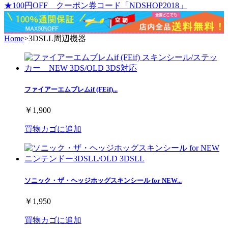
★100円OFF クーポン券コード「NDSHOP2018」
Home
>
3DSLL周辺機器
ファイアーエムブレムif (FEif)...
￥1,900
買物カゴに追加
ソニック・ザ・ヘッジホッグスキンシール for NEW...
￥1,950
買物カゴに追加