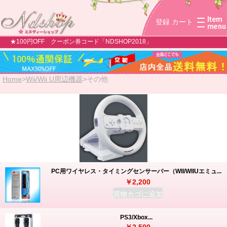
登録
カート
★100円OFF クーポン券コード「NDSHOP2018」
Home
>
Wii/Wii U周辺機器
>
その他
PC用ワイヤレス・タイミングセンサーバー（WII/WIIUエミュ...
￥2,200
買物カゴに追加
PS3/Xbox...