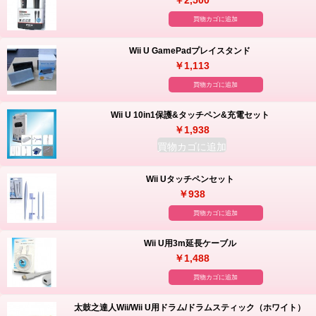
￥2,500
買物カゴに追加
Wii U GamePadプレイスタンド
￥1,113
買物カゴに追加
Wii U 10in1保護&タッチペン&充電セット
￥1,938
買物カゴに追加
Wii Uタッチペンセット
￥938
買物カゴに追加
Wii U用3m延長ケーブル
￥1,488
買物カゴに追加
太鼓之達人Wii/Wii U用ドラム/ドラムスティック（ホワイト）