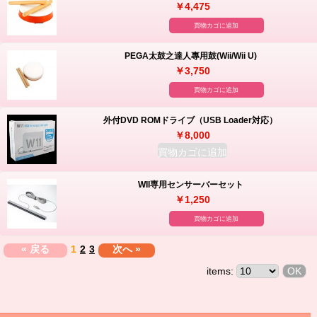
￥4,475
買物カゴに追加
PEGA太鼓之達人專用鼓(Wii/Wii U)
￥3,750
買物カゴに追加
外付DVD ROMドライブ（USB Loader対応）
￥8,000
買物カゴに追加
WII専用センサーバーセット
￥1,250
買物カゴに追加
« 戻る
1
2
3
次へ »
items: