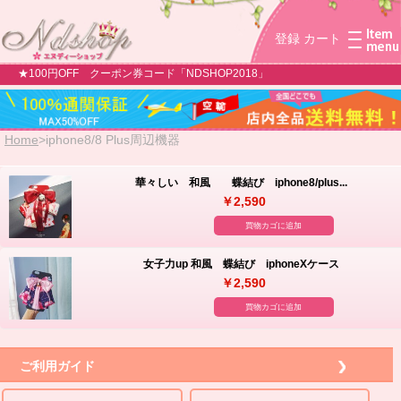
登録
カート
★100円OFF クーポン券コード「NDSHOP2018」
Home
>
iphone8/8 Plus周辺機器
華々しい 和風 蝶結び iphone8/plus...
￥2,590
買物カゴに追加
女子力up 和風 蝶結び iphoneXケース
￥2,590
買物カゴに追加
ご利用ガイド