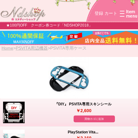
登録
カート
★100円OFF クーポン券コード「NDSHOP2018」
Home
>
PSVITA周辺機器
>
PSVITA専用ケース
『DIY』 PSVITA専用スキンシール
￥2,600
買物カゴに追加
PlayStation Vita...