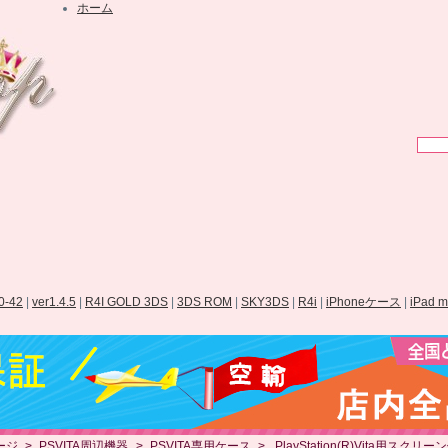
ホーム
.0-42
|
ver1.4.5
|
R4I GOLD 3DS
|
3DS ROM
|
SKY3DS
|
R4i
|
iPhoneケース
|
iPad 
ージ
>
PSVITA周辺機器
>
PSVITA専用ケース
>
PlayStation(R)Vita用スクリ