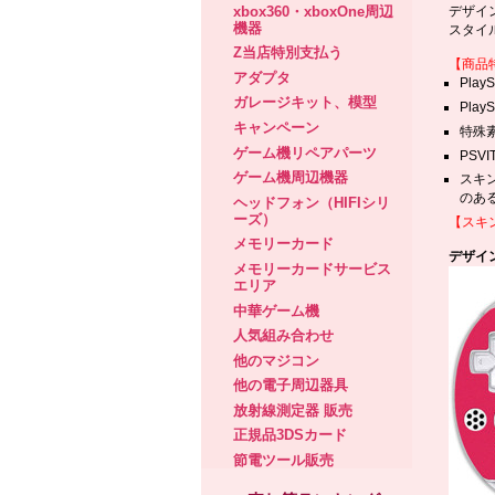
xbox360・xboxOne周辺
デザイ
機器
スタイ
Z当店特別支払う
【商品
アダプタ
Pla
ガレージキット、模型
Pla
キャンペーン
特殊
ゲーム機リペアパーツ
PS
ゲーム機周辺機器
スキ
のあ
ヘッドフォン（HIFIシリ
ーズ）
【スキ
メモリーカード
デザイン
メモリーカードサービス
エリア
中華ゲーム機
人気組み合わせ
他のマジコン
他の電子周辺器具
放射線測定器 販売
正規品3DSカード
節電ツール販売