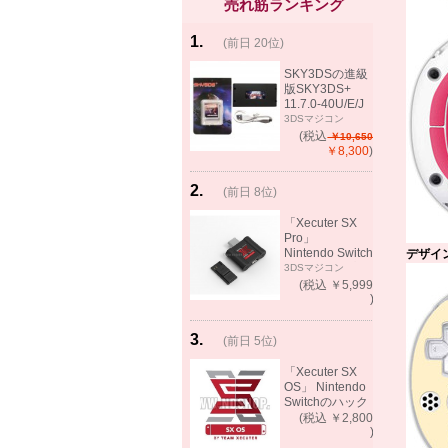
売れ筋ランキング
1
.
(前日 20位)
rank
same!
SKY3DSの進級
版SKY3DS+
11.7.0-40U/E/J
で起動可能
3DSマジコン
(MHX、FEifサポ
(税込
￥10,650
ート）
￥8,300
)
2
.
(前日 8位)
rank
up!
「Xecuter SX
Pro」
Nintendo Switch
デザイン
バックアップゲ
3DSマジコン
ーム起動可能
(税込 ￥5,999
)
3
.
(前日 5位)
rank
up!
「Xecuter SX
OS」 Nintendo
Switchのハック
ツール バック
(税込 ￥2,800
アップゲーム起
)
動可能