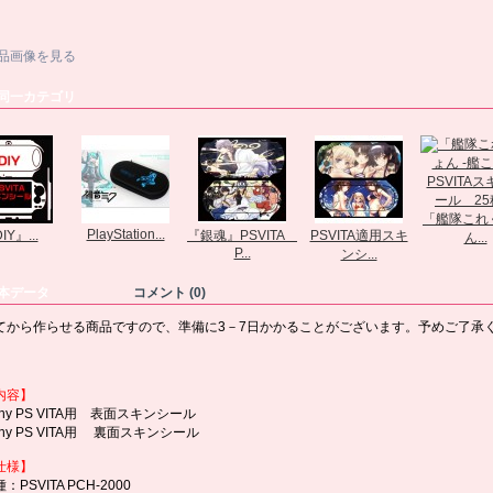
品画像を見る
同一カテゴリ
「艦隊これ
PlayStation...
IY』...
『銀魂』PSVITA
PSVITA適用スキ
ん...
P...
ンシ...
本データ
コメント (0)
てから作らせる商品ですので、準備に3－7日かかることがございます。予めご了承
内容】
ony PS VITA用 表面スキンシール
ony PS VITA用 裏面スキンシール
仕様】
PSVITA PCH-2000