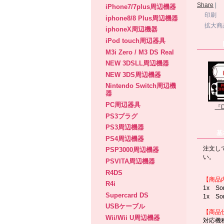
Share
|
iPhone7/7plus周辺機器
印刷
iphone8/8 Plus周辺機器
拡大商
iphoneX周辺機器
iPod touch周辺器具
M3i Zero / M3 DS Real
NEW 3DSLL周辺機器
NEW 3DS周辺機器
Nintendo Switch周辺機
器
PC周辺器具
『D
PS3プラグ
PS3周辺機器
基
PS4周辺機器
注文し
PSP3000周辺機器
い。
PSVITA周辺機器
R4DS
【商品
R4i
1x S
Supercard DS
1x S
USBケーブル
【商品
Wii/Wii U周辺機器
対応機種：