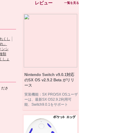
レビュー
一覧を見る
『DIY』 PSVITA...
閃の軌跡スキンシ
くしょ
デザイン豊か
ールfo...
★モンスターハン
SONY ...
ター★カ...
Nintendo Switch v9.0.1対応
のSX OS v2.9.2 Beta がリリ
ース
くださ
実装機能：SX PRO/SX OSユーザ
ーは、最新SX OS2.9.2利用可
能、Switch9.0.1をサポート