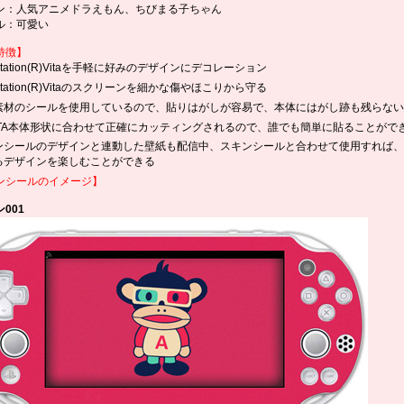
ン：人気アニメドラえもん、ちびまる子ちゃん
ル：可愛い
特徴】
yStation(R)Vitaを手軽に好みのデザインにデコレーション
yStation(R)Vitaのスクリーンを細かな傷やほこりから守る
素材のシールを使用しているので、貼りはがしが容易で、本体にはがし跡も残らない
VITA本体形状に合わせて正確にカッティングされるので、誰でも簡単に貼ることがで
ンシールのデザインと連動した壁紙も配信中、スキンシールと合わせて使用すれば、
るデザインを楽しむことができる
ンシールのイメージ】
001