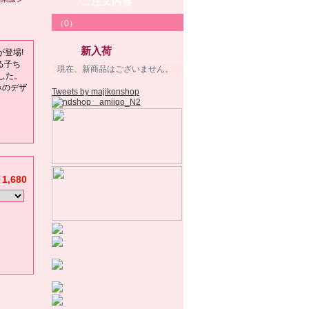
ご注文内容
（0）
新入荷
が登場!
る子ち
現在、新商品はございません。
した。
みのデザ
Tweets by majikonshop
1,680
。