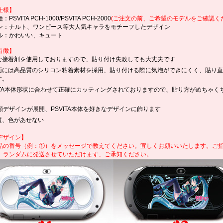
仕様】
PSVITA PCH-1000/PSVITA PCH-2000
(ご注文の前、ご希望のモデルをご確認く
ン：ナルト、ワンピース等大人気キャラをモチーフしたデザイン
ル：かわいい、キュート
特徴】
な接着剤を使用しておりますので、貼り付け失敗しても大丈夫です
面には高品質のシリコン粘着素材を採用、貼り付ける際に気泡ができにくく、貼り直
す。
VITA本体形状に合わせて正確にカッティングされておりますので、貼り方がめちゃく
種類デザインが展開、PSVITA本体を好きなデザインに飾ります
質、色があせない
デザイン】
品の番号（例：①）をメッセージで教えてください。宜しくお願いいたします。ご
、ランダムに発送させていただけます、ご承知ください。