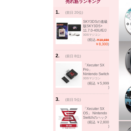
売れ筋ランキング
1
.
(前日 20位)
rank
same!
SKY3DSの進級
版SKY3DS+
11.7.0-40U/E/J
で起動可能
3DSマジコン
(MHX、FEifサポ
(税込
￥10,650
ート）
￥8,300
)
2
.
(前日 8位)
rank
up!
「Xecuter SX
Pro」
Nintendo Switch
バックアップゲ
3DSマジコン
ーム起動可能
(税込 ￥5,999
)
3
.
(前日 5位)
rank
up!
「Xecuter SX
OS」 Nintendo
Switchのハック
ツール バック
(税込 ￥2,800
アップゲーム起
)
動可能