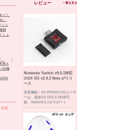
レビュー
一覧を見る
閃の軌跡スキン
★モンスターハン
くしょ
ールfo...
ター★カ...
『DIY』 PSVITA...
PlayStation(...
Nintendo Switch v9.0.1対応
初音ミクハードポ
のSX OS v2.9.2 Beta がリリ
VITA
SONY PSVITA
適...
ーチ...
PSP2000/PSP3.
ース
Newニンテンドー
3DS...
実装機能：SX PRO/SX OSユーザ
ーは、最新SX OS2.9.2利用可
能、Switch9.0.1をサポート
くださ