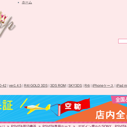
ホーム
.0-42
|
ver1.4.5
|
R4I GOLD 3DS
|
3DS ROM
|
SKY3DS
|
R4i
|
iPhoneケース
|
iPad 
ージ
>
PSVITA周辺機器
>
PSVITA専用ケース
>
デザイン豊かなSONY PSVIT