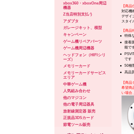
xbox360・xboxOne周辺
【商品
機器
対応機種：
Z当店特別支払う
デザイ
アダプタ
スタイ
ガレージキット、模型
【商品
キャンペーン
特殊
ゲーム機リペアパーツ
接着
能で
ゲーム機周辺機器
PS
ヘッドフォン（HIFIシリ
です
ーズ）
50
メモリーカード
高品
メモリーカードサービス
エリア
【商品
中華ゲーム機
希望商
人気組み合わせ
い場合
他のマジコン
他の電子周辺器具
放射線測定器 販売
正規品3DSカード
節電ツール販売