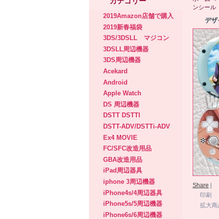
カテゴリー
ンシール
2019Amazon店舗で購入
デザ
2019新春福袋
3DS/3DSLL マジコン
3DSLL周辺機器
3DS周辺機器
Acekard
Android
Apple Watch
DS 周辺機器
DSTT DSTTI
DSTT-ADV/DSTTi-ADV
Ex4 MOVIE
FC/SFC改造用品
GBA改造用品
iPad周辺器具
iphone 3周辺機器
Share
|
iPhone4s/4周辺器具
印刷
iPhone5s/5周辺機器
拡大商
iPhone6s/6周辺機器