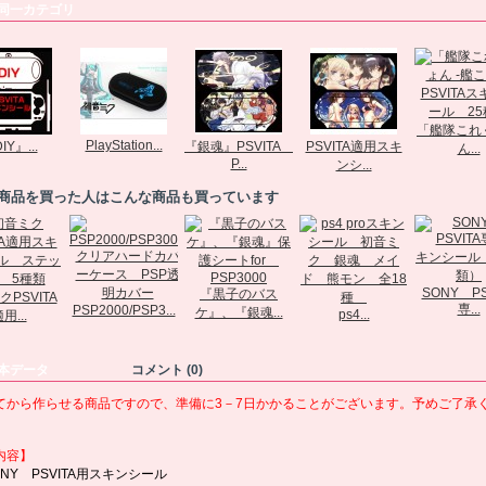
同一カテゴリ
「艦隊これ
PlayStation...
IY』...
『銀魂』PSVITA
PSVITA適用スキ
ん...
P...
ンシ...
商品を買った人はこんな商品も買っています
SONY PS
『黒子のバス
PSVITA
専...
PSP2000/PSP3...
ケ』、『銀魂...
ps4...
用...
本データ
コメント (0)
てから作らせる商品ですので、準備に3－7日かかることがございます。予めご了承
内容】
ONY PSVITA用スキンシール