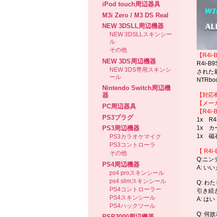
iPod touch周辺器具
M3i Zero / M3 DS Real
NEW 3DSLL周辺機器
NEW 3DSLLスキンシー
ル
その他
【R4i
NEW 3DS周辺機器
R4i-
NEW 3DS専用スキンシ
された最
ール
NTRb
Nintendo Switch周辺機
【対応
器
【メー
PC周辺器具
【
R4i-
PS3プラグ
1x R4
PS3周辺機器
1x 
1x 磁
PS3カラオケマイク
PS3コントローラ
【
R4i-
その他
Q:ニ
PS4周辺機器
A: 
ps4 proスキンシール
ps4 slimスキンシール
Q: 
PS4コントローラー
引き続
PS4スキンシール
A: 
PS4ハックツール
Q: 
PSP3000周辺機器