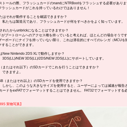
ンストールの際、フラッシュカードのnandにNTRBootをフラッシュする必要がありま
フラッシュカードがこれを持っているわけではありません！
あなたはそれが動作することを確認できますか？
はい、私たちは製造元であり、フラッシュカードが何をすべきかをよく知っています。
ANされたからunbrickになることはできますか？
ードがブートロームへのアクセス権を持っていると考えれば、ほとんどの場合そうです
ザーボードにナイフを持っていない限り、これは潜在的にすべてのレンガ（MCUを
クすることができます。
はNew Nintendo 2DS XLで動作しますか？
、3DS(LL)/NEW 3DS(LL)/2DS/NEW 2DS(LL)にサポートしています。
8GB（またはそれ以下）のSDカードでこれを行うことはできますか？
い、できますよ。
28GB（またはそれ以上）のSDカードを使用できますか？
はい、しかし、このような大きなサイズを使用すると、ユーザーによっては減速が報告
 カードをexFATでフォーマットすることはできません。 FAT32でフォーマットする
。
-B9S 実物写真
】