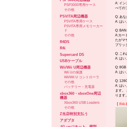
A: イ
PSP3000専用ケース
べての
その他
PSVITA周辺機器
Q: 
PSVITA専用ケース
A: 
PSVITA専用メモリーカー
ド
Q: B
その他
A:カ
たがマ
R4DS
ブリッ
R4i
Q: これ
Supercard DS
A: はい
USBケーブル
Wii/Wii U周辺機器
Q: 
A: は
Wii Uの保護
Wii/Wii U コントローラ
Q: 1
その他
A: 
バッテリー・充電器
ます。
xbox360・xboxOne周辺
ります
機器
Xbox360 USB Loaders
【
R4i
その他
Z当店特別支払う
アダプタ
ガレージキット、模型