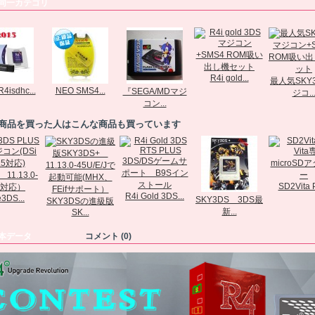
同一カテゴリ
R4i gold...
最人気SKY
4isdhc...
NEO SMS4...
『SEGA/MDマジ
ジコ..
コン...
商品を買った人はこんな商品も買っています
SD2Vita P
R4i Gold 3DS...
3DS...
SKY3DS 3DS最
SKY3DSの進級版
新...
SK...
本データ
コメント (0)