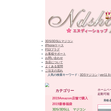
3DS/3DSLLマジコン
iPhoneケース
PS3プラグ
お客様サポート
お問い合わせ
当店について
よくある質問
ご注文の流れ
人気の検索キーワード :
3DSマジコン
|
ver11.9
ホームペ
カテゴリー
起動可能
2019Amazon店舗で購入
R4
2019新春福袋
3DS/3DSLL マジコン