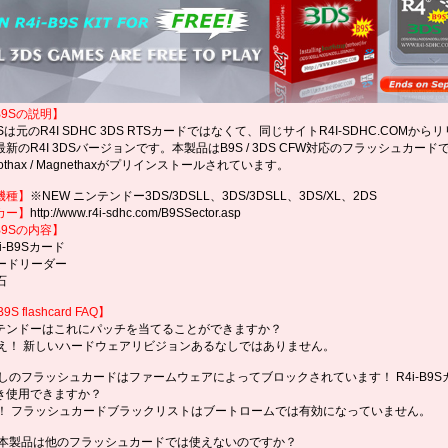
-B9Sの説明】
B9Sは元のR4I SDHC 3DS RTSカードではなくて、同じサイトR4I-SDHC.COMから
新のR4I 3DSバージョンです。本製品はB9S / 3DS CFW対応のフラッシュカード
oothax / Magnethaxがプリインストールされています。
機種】
※NEW ニンテンドー3DS/3DSLL、3DS/3DSLL、3DS/XL、2DS
カー】
http://www.r4i-sdhc.com/B9SSector.asp
B9S
の内容】
i-B9Sカード
カードリーダー
石
B9S flashcard FAQ
】
ンテンドーはこれにパッチを当てることができますか？
いいえ！ 新しいハードウェアリビジョンあるなしではありません。
わたしのフラッシュカードはファームウェアによってブロックされています！ R4i-B9S
き使用できますか？
はい！ フラッシュカードブラックリストはブートロームでは有効になっていません。
何故本製品は他のフラッシュカードでは使えないのですか？