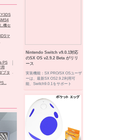
NDS Adaptor...
MT...
3DSマ
SKY3DS 3DS最
.
「R4I SAVE...
新...
Nintendo Switch v9.0.1対応
のSX OS v2.9.2 Beta がリリ
ース
実装機能：SX PRO/SX OSユーザ
R4 SDHC本体
ーは、最新SX OS2.9.2利用可
（進級版）
S...
GATEWAY...
能、Switch9.0.1をサポート
EZ-FLASH...
Amazonで購
3D...