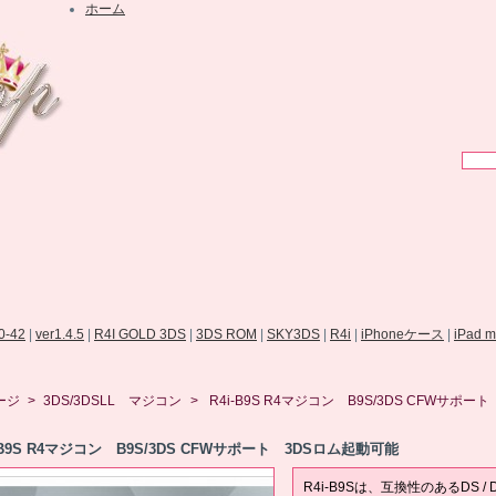
ホーム
.0-42
|
ver1.4.5
|
R4I GOLD 3DS
|
3DS ROM
|
SKY3DS
|
R4i
|
iPhoneケース
|
iPad 
ージ
>
3DS/3DSLL マジコン
>
R4i-B9S R4マジコン B9S/3DS CFWサポー
I-B9S R4マジコン B9S/3DS CFWサポート 3DSロム起動可能
R4i-B9Sは、互換性のあるDS / 