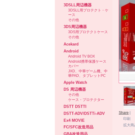
3DSLL周辺機器
3DSLL用プロテクト・ケ
ース
その他
3DS周辺機器
3DS用プロテクトケース
その他
Acekard
Android
Android TV BOX
Android携帯保護ケース
カバー
JXD、中華ゲーム機、中
華PAD、タブレットPC
Apple Watch
DS 周辺機器
その他
ケース・プロテクター
DSTT DSTTI
Share
|
DSTT-ADV/DSTTi-ADV
印刷
Ex4 MOVIE
拡大商
FC/SFC改造用品
GBA改造用品