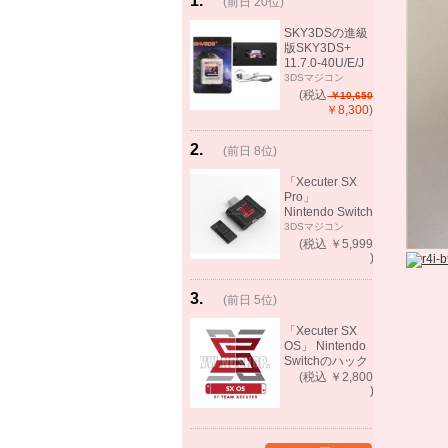
1
.
(前日 20位)
rank
same!
SKY3DSの進級
版SKY3DS+
11.7.0-40U/E/J
で起動可能
3DSマジコン
(MHX、FEifサポ
(税込
￥10,650
ート）
￥8,300
)
2
.
(前日 8位)
rank
up!
「Xecuter SX
Pro」
Nintendo Switch
バックアップゲ
3DSマジコン
ーム起動可能
(税込 ￥5,999
)
3
.
(前日 5位)
rank
up!
「Xecuter SX
OS」 Nintendo
Switchのハック
ツール バック
(税込 ￥2,800
アップゲーム起
)
動可能