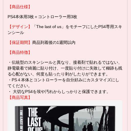
【商品仕様】
PS4本体用3枚＋コントローラー用3枚
【デザイン】
「The last of us」をモチーフにしたPS4専用スキ
ンシール
【保証期間】
商品到着後の1週間以内
【商品特徴】
・伝統型のスキンシールと異なり、
接着剤で貼れるではない、
静電吸着で綺麗に貼り付け、一度貼り付けに失敗して
糊跡も残
る心配がない、
何度も貼ったり剥がしたりができます。
・PS４本体とコントローラーを自分好みにカスタマイズにし
てください。
・ 大切なPS4を埃や汚れからしっかりと保護できます。
【商品写真】