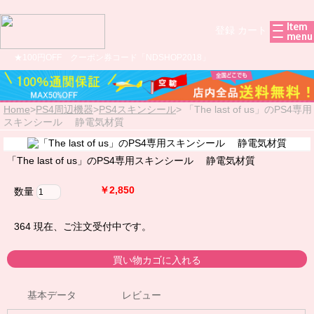
登録
カート
★100円OFF クーポン券コード「NDSHOP2018」
Home
>
PS4周辺機器
>
PS4スキンシール
>
「The last of us」のPS4専用
スキンシール 静電気材質
「The last of us」のPS4専用スキンシール 静電気材質
￥2,850
数量
364
現在、ご注文受付中です。
基本データ
レビュー