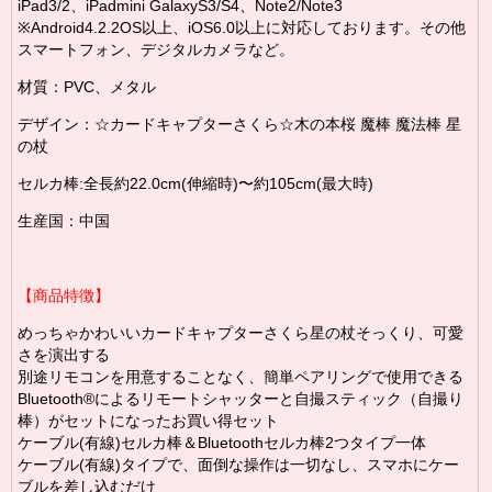
iPad3/2、iPadmini GalaxyS3/S4、Note2/Note3
※Android4.2.2OS以上、iOS6.0以上に対応しております。
その他
スマートフォン、デジタルカメラなど。
材質：PVC、メタル
デザイン：☆カードキャプターさくら☆木の本桜 魔棒 魔法棒 星
の杖
セルカ棒:全長約22.0cm(伸縮時)〜約105cm(最大時)
生産国：中国
【商品特徴】
めっちゃかわいいカードキャプターさくら星の杖そっくり、可愛
さを演出する
別途リモコンを用意することなく、
簡単ペアリングで使用できる
Bluetooth®によるリモートシャッターと自撮スティック（自撮り
棒）がセットになったお買い得セット
ケーブル(有線)セルカ棒＆Bluetoothセルカ棒2つタイプ一体
ケーブル(有線)タイプで、面倒な操作は一切なし、スマホにケー
ブルを差し込むだけ