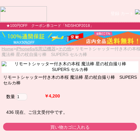
登録
カート
★100円OFF クーポン券コード「NDSHOP2018」
Home
>
iPhone6s/6周辺機器
>
その他
>
リモートシャッター付き木の本
魔法棒 星の杖自撮り棒 SUPERS セルカ棒
リモートシャッター付き木の本桜 魔法棒 星の杖自撮り棒 SUPERS
セルカ棒
￥4,200
数量
436
現在、ご注文受付中です。