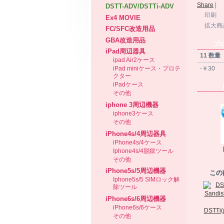
Share
|
DSTT-ADV/DSTTi-ADV
印刷
Ex4 MOVIE
拡大商
FC/SFC改造用品
GBA改造用品
プ
iPad周辺器具
11 数量
ipad Air2ケース
-￥30
iPad miniケース・プロテ
クター
iPadケース
その他
iphone 3周辺機器
iphone3ケース
その他
iPhone4s/4周辺器具
iPhone4s/4ケース
Iphone4s/4脱獄ツール
その他
iPhone5s/5周辺機器
この
Iphone5s/5 SIMロック解
除ツール
iPhone6s/6周辺機器
iPhone6s/6ケース
DSTTi(
その他