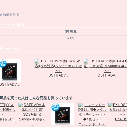
品画像を見る
ロモーション価格
30 数量
-￥50
同一カテゴリ
DSTTi ADV...
DSTTi ADV...
DSTTi ADV...
商品を買った人はこんな商品も買っています
EX4 DS.
白)＆San...
ニンテンドーDS...