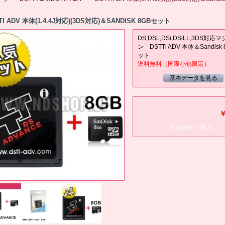
TI ADV 本体(1.4.4J対応)(3DS対応)＆SANDISK 8GBセット
DS,DSL,DSi,DSiLL,3DS対応
ン DSTTi ADV 本体＆Sandisk 
ット
送料無料（国際小包限定）
基本データを見る
￥
Amazon で購入