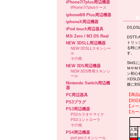
iPhone7/7plus周辺機器
iPhone7/7plusケース
iphone8/8 Plus周辺機器
基
iphoneX周辺機器
DS,DS
iPod touch周辺器具
M3i Zero / M3 DS Real
DSTT
トリッ
NEW 3DSLL周辺機器
る時に
NEW 3DSLLスキンシー
ル
す。
その他
Slo
NEW 3DS周辺機器
ＭやＭ
NEW 3DS専用スキンシ
ン初心
ール
※DSi
Nintendo Switch周辺機
接に対
器
【商品
PC周辺器具
【対応
PS3プラグ
【メー
PS3周辺機器
【カー
PS3カラオケマイク
PS3コントローラ
その他
PS4周辺機器
ps4 proスキンシール