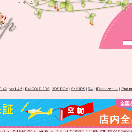
ホーム
.0-42
|
ver1.4.5
|
R4I GOLD 3DS
|
3DS ROM
|
SKY3DS
|
R4i
|
iPhoneケース
|
iPad 
ージ
>
DSTT-ADV/DSTTi-ADV
>
DSTTi ADV 本体(1.4.4J対応)(3DS対応)＆Sandi