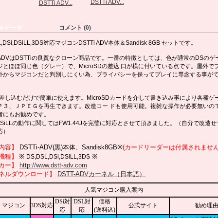
DSTTi ADV...
DSTTi ADV...
本データ
コメント (0)
L,DSi,DSiLL,3DS対応マジコンDSTTi ADV本体＆Sandisk 8GB セットです。
i ADVはDSTTiの良質なクローン商品です。一番の特徴としては、色が通常のDSの
ジとほぼ同じ色（グレー）で、MicroSDの差込 口が横に付いている点です。屋外で
外からマジコンだと判別しにくい為、プライバシーを保ってプレイに専念する事が
t1に差し込むだけで簡単に使えます。MicroSDカードを介して書き込み事により各種ゲ
Ｐ３、ＪＰＥＧを再生できます。改造コー ドも使用可能。複雑な操作が必要無いの
者にもお勧めです。
,DSiLLの動作に関してはFW1.44Jを完璧に対応とさせて頂きました。（自分で改造
応）
内容】
DSTTi-ADV(黒)本体、
Sandisk8GB
※
(カードリーダーは付属されません
機種】
※
※
DS,DSL,DSi,DSiLL,3DS
カー】
http://www.dstt-adv.com
ネルダウンロード】
DSTT-ADVカーネル（日本語）