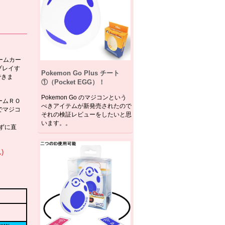
ゲームカー
プレイす
Pokemon Go Plus チート
できま
①（Pocket EGG）！
Pokemon Go のマジコンという
ームＲＯ
べきアイテムが新発売されたので
でマジコ
それの検証レビューをしたいと思
います。。
せずに直
)