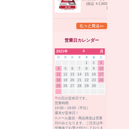
ツール バック
(税込 ￥2,800
アップゲーム起
)
動可能
営業日カレンダー
4
2021年
月
日
月
火
水
木
金
土
1
2
3
4
5
6
7
8
9
10
11
12
13
14
15
16
17
18
19
20
21
22
23
24
25
26
27
28
29
30
■
の日が定休日です。
営業時間
10:00～19:00（平日）
週末が定休日！
※メール返信・商品発送は営業
日のみとなります。ご注文は年
中無休でお受け付けしておりま