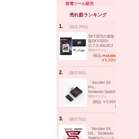
節電ツール販売
売れ筋ランキング
1
.
(前日 20位)
rank
same!
SKY3DSの進級
版SKY3DS+
11.7.0-40U/E/J
で起動可能
3DSマジコン
(MHX、FEifサポ
(税込
￥10,650
ート）
￥8,300
)
2
.
(前日 8位)
rank
up!
「Xecuter SX
Pro」
Nintendo Switch
バックアップゲ
3DSマジコン
ーム起動可能
(税込 ￥5,999
)
3
.
(前日 5位)
rank
up!
「Xecuter SX
OS」 Nintendo
Switchのハック