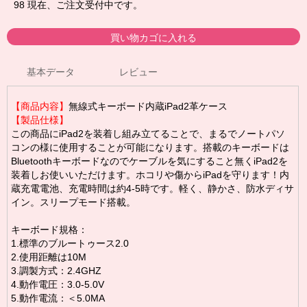
98
現在、ご注文受付中です。
基本データ
レビュー
【商品内容】
無線式キーボード内蔵iPad2革ケース
【製品仕様】
この商品にiPad2を装着し組み立てることで、まるでノートパソ
コンの様に使用することが可能になります。搭載のキーボードは
Bluetoothキーボードなのでケーブルを気にすること無くiPad2を
装着しお使いいただけます。ホコリや傷からiPadを守ります！内
蔵充電電池、充電時間は約4-5時です。軽く、静かさ、防水ディサ
イン。スリープモード搭載。
キーボード規格：
1.標準のブルートゥース2.0
2.使用距離は10M
3.調製方式：2.4GHZ
4.動作電圧：3.0-5.0V
5.動作電流：＜5.0MA