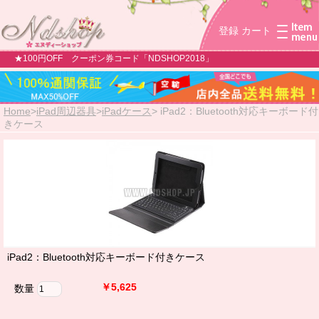
登録
カート
★100円OFF クーポン券コード「NDSHOP2018」
Home
>
iPad周辺器具
>
iPadケース
>
iPad2：Bluetooth対応キーボード付
きケース
iPad2：Bluetooth対応キーボード付きケース
￥5,625
数量