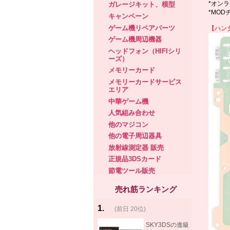
*オン
ガレージキット、模型
*MO
キャンペーン
ゲーム機リペアパーツ
【
ハン
ゲーム機周辺機器
ヘッドフォン（HIFIシリ
ーズ）
メモリーカード
メモリーカードサービス
エリア
中華ゲーム機
人気組み合わせ
他のマジコン
他の電子周辺器具
放射線測定器 販売
正規品3DSカード
節電ツール販売
売れ筋ランキング
1
.
(前日 20位)
rank
same!
SKY3DSの進級