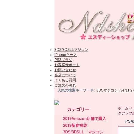
3DS/3DSLLマジコン
iPhoneケース
PS3プラグ
お客様サポート
お問い合わせ
当店について
よくある質問
ご注文の流れ
人気の検索キーワード :
3DSマジコン
|
ver11.9
ホームペ
カテゴリー
クアップ
2019Amazon店舗で購入
PS
2019新春福袋
3DS/3DSLL マジコン