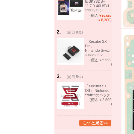
版SKY3DS+
11.7.0-40U/E/J
で起動可能
3DSマジコン
(MHX、FEifサポ
(税込
￥10,650
ート）
￥8,300
)
2
.
(前日 8位)
rank
up!
「Xecuter SX
Pro」
Nintendo Switch
バックアップゲ
3DSマジコン
ーム起動可能
(税込 ￥5,999
)
3
.
(前日 5位)
rank
up!
「Xecuter SX
OS」 Nintendo
Switchのハック
ツール バック
(税込 ￥2,800
アップゲーム起
)
動可能