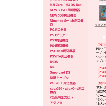
M3i Zero / M3 DS Real
NEW 3DSLL周辺機器
NEW 3DS周辺機器
Nintendo Switch周辺機
器
プロアク
PC周辺器具
PS3プラグ
基
PS3周辺機器
【PS4
PS4周辺機器
PS4
PSP3000周辺機器
ープで
PSVITA周辺機器
ウント
をプレ
R4DS
R4i
【PS4
【PS4
Supercard DS
【PS4
USBケーブル
Wii/Wii U周辺機器
【PS4
*PS4 1
xbox360・xboxOne周辺
*最新PS
機器
*ゲー
Z当店特別支払う
*ダウ
アダプタ
*友人