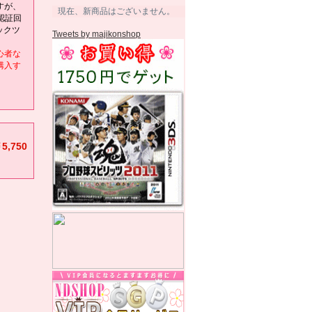
すが、
現在、新商品はございません。
認証回
ックツ
Tweets by majikonshop
心者な
購入す
5,750