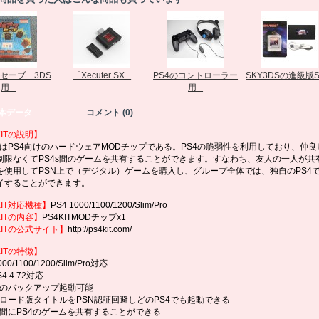
セーブ 3DS
「Xecuter SX...
PS4のコントローラー
SKY3DSの進級版SK
用...
用...
本データ
コメント (0)
KITの説明】
KITはPS4向けのハードウェアMODチップである。PS4の脆弱性を利用しており、仲
制限なくてPS4s間のゲームを共有することができます。すなわち、友人の一人が共
を使用してPSN上で（デジタル）ゲームを購入し、グループ全体では、独自のPS4
イすることができます。
KIT対応機種】
PS4 1000/1100/1200/Slim/Pro
KITの内容】
PS4KITMODチップx1
KITの公式サイト】
http://ps4kit.com/
KITの特徴】
000/1100/1200/Slim/Pro対応
4 4.72対応
ムのバックアップ起動可能
ンロード版タイトルをPSN認証回避しどのPS4でも起動できる
の間にPS4のゲームを共有することができる