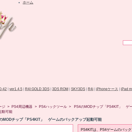
ホーム
.0-42
|
ver1.4.5
|
R4I GOLD 3DS
|
3DS ROM
|
SKY3DS
|
R4i
|
iPhoneケース
|
iPad 
ージ
>
PS4周辺機器
>
PS4ハックツール
>
PS4のMODチップ「PS4KIT」 
起動可能
4のMODチップ「PS4KIT」 ゲームのバックアップ起動可能
PS4KITは、PS4ゲームのバッ