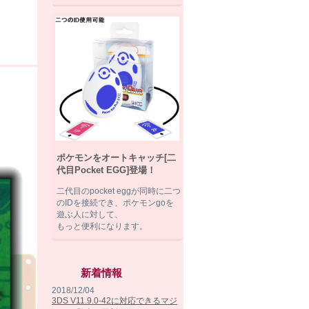
ポケモンをオートキャッチ[二
代目Pocket EGG]登場！
二代目のpocket eggが同時に二つ
のIDを接続でき、ポケモンgoを
遊ぶ人に対して、
もっと便利になります。
新着情報
2018/12/04
3DS V11.9.0-42に対応できるマジ