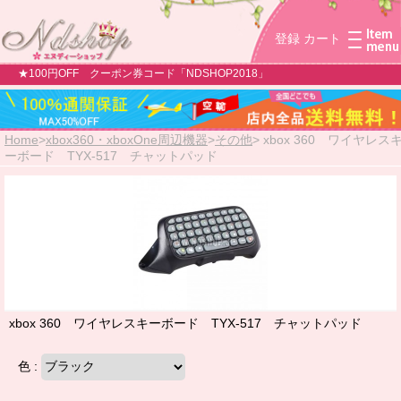
登録
カート
★100円OFF クーポン券コード「NDSHOP2018」
Home
>
xbox360・xboxOne周辺機器
>
その他
>
xbox 360 ワイヤレス
ーボード TYX-517 チャットパッド
xbox 360 ワイヤレスキーボード TYX-517 チャットパッド
色 :