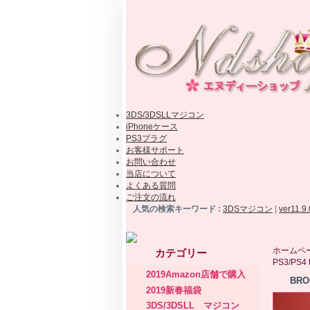
3DS/3DSLLマジコン
iPhoneケース
PS3プラグ
お客様サポート
お問い合わせ
当店について
よくある質問
ご注文の流れ
人気の検索キーワード :
3DSマジコン
|
ver11.9
ホームペ
カテゴリー
PS3/PS4
2019Amazon店舗で購入
BR
2019新春福袋
3DS/3DSLL マジコン