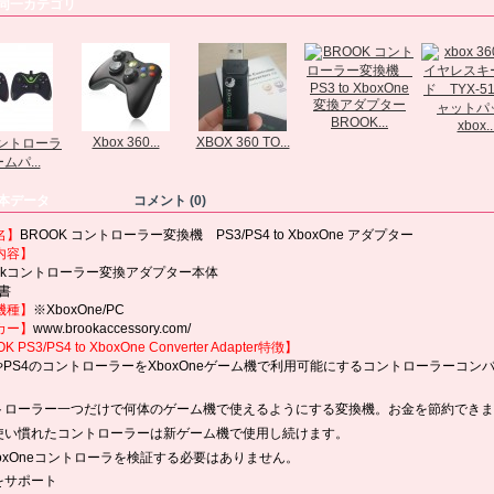
同一カテゴリ
BROOK...
xbox..
Xbox 360...
XBOX 360 TO...
ントローラ
ムパ...
本データ
コメント (0)
名】
BROOK コントローラー変換機 PS3/PS4 to XboxOne アダプター
内容】
k
コントローラー変換アダプター
本体
書
機種】
※XboxOne/PC
カー】
www.brookaccessory.com/
K PS3/PS4 to XboxOne
Converter Adapter
特徴】
やPS4のコントローラーをXboxOneゲーム機で
利用可能にするコントローラーコン
トローラー一つだけで何体のゲーム機で使えるようにする変換機。お金を節約できま
使い慣れたコントローラーは新ゲーム機で使用し続けます。
boxOneコントローラを検証する必要はありません。
をサポート