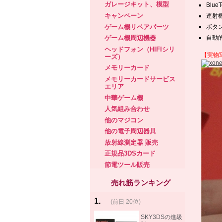
ガレージキット、模型
Blue
キャンペーン
連射
ゲーム機リペアパーツ
ボタ
自動
ゲーム機周辺機器
ヘッドフォン（HIFIシリ
【実物
ーズ）
メモリーカード
メモリーカードサービス
エリア
中華ゲーム機
人気組み合わせ
他のマジコン
他の電子周辺器具
放射線測定器 販売
正規品3DSカード
節電ツール販売
売れ筋ランキング
1
.
(前日 20位)
rank
same!
SKY3DSの進級