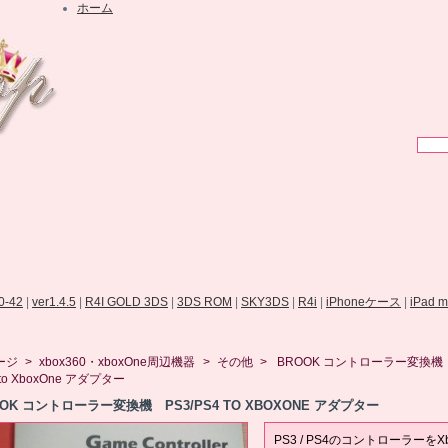
ホーム
.0-42
|
ver1.4.5
|
R4I GOLD 3DS
|
3DS ROM
|
SKY3DS
|
R4i
|
iPhoneケース
|
iPad 
ージ
>
xbox360・xboxOne周辺機器
>
その他
>
BROOK コントローラー変換
 to XboxOne アダプター
OOK コントローラー変換機 PS3/PS4 TO XBOXONE アダプター
PS3 / PS4のコントローラーをXb