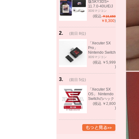
版SKY3DS+
11.7.0-40U/E/J
で起動可能
3DSマジコン
(MHX、FEifサポ
(税込
￥10,650
ート）
￥8,300
)
2
.
(前日 8位)
rank
up!
「Xecuter SX
Pro」
Nintendo Switch
バックアップゲ
3DSマジコン
ーム起動可能
(税込 ￥5,999
)
3
.
(前日 5位)
rank
up!
「Xecuter SX
OS」 Nintendo
Switchのハック
ツール バック
(税込 ￥2,800
アップゲーム起
)
動可能