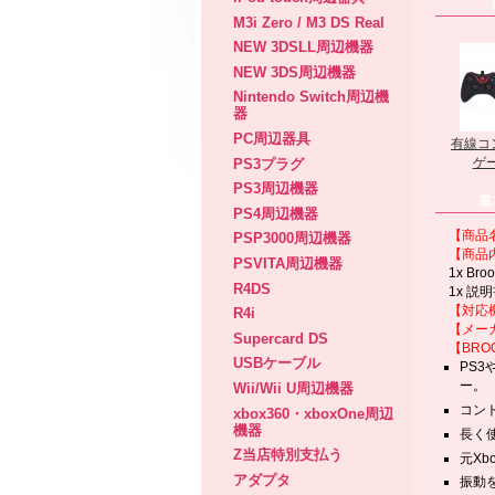
M3i Zero / M3 DS Real
NEW 3DSLL周辺機器
NEW 3DS周辺機器
Nintendo Switch周辺機
器
PC周辺器具
有線コ
ゲー
PS3プラグ
PS3周辺機器
基
PS4周辺機器
【商品
PSP3000周辺機器
【商品
PSVITA周辺機器
1x
Broo
R4DS
1x
説明
【対応
R4i
【メー
Supercard DS
【BROO
USBケーブル
PS3
ー
。
Wii/Wii U周辺機器
コン
xbox360・xboxOne周辺
機器
長く
Z当店特別支払う
元X
アダプタ
振動