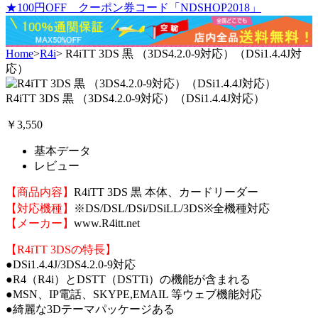
★100円OFF クーポン券コード「NDSHOP2018」
Home
>
R4i
>
R4iTT 3DS 黒 （3DS4.2.0-9対応）（DSi1.4.4J対
応）
R4iTT 3DS 黒 （3DS4.2.0-9対応）（DSi1.4.4J対応）
￥3,550
基本データ
レビュー
【商品内容】
R4iTT 3DS
黒
本体、カードリーダー
【対応機種】
※DS/DSL/DSi/DSiLL/
3DS
※全機種対応
【メーカー】
www.R4itt.net
【R4iTT 3DSの特長】
●
DSi1.4.4J
/
3DS4.2.0-9
対応
●R4（R4i）とDSTT（DSTTi）の機能が含まれる
●MSN、IP電話、SKYPE,EMAIL 等ウェブ機能対応
●綺麗な3Dテーマパッケージある