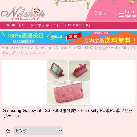
登録
カート
★100円OFF クーポン券コード「NDSHOP2018」
Home
>
Android
>
Samsung Galaxy SIII S3 i9300用可愛いHello Kitty PU
革PU革フリップケース
Samsung Galaxy SIII S3 i9300用可愛いHello Kitty PU革PU革フリッ
プケース
色 :