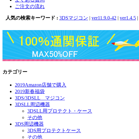
ご注文の流れ
人気の検索キーワード :
3DSマジコン
|
ver11.9.0-42
|
ver1.4.5
カテゴリー
2019Amazon店舗で購入
2019新春福袋
3DS/3DSLL マジコン
3DSLL周辺機器
3DSLL用プロテクト・ケース
その他
3DS周辺機器
3DS用プロテクトケース
その他