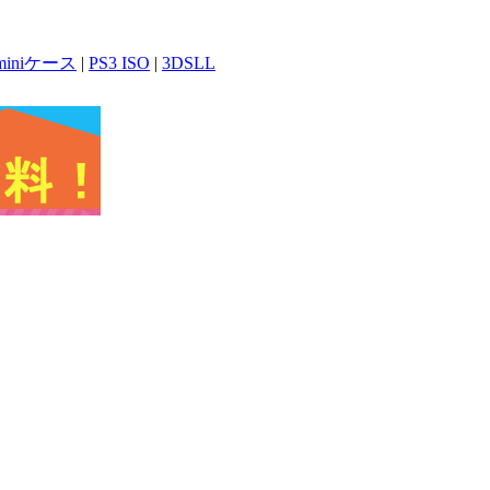
 miniケース
|
PS3 ISO
|
3DSLL