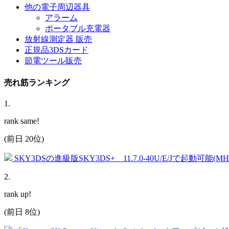
他の電子周辺器具
アラーム
ポータブル充電器
放射線測定器 販売
正規品3DSカード
節電ツール販売
売れ筋ランキング
1
.
rank same!
(前日 20位)
SKY3DSの進級版SKY3DS+ 11.7.0-40U/E/Jで起動可能(
2
.
rank up!
(前日 8位)