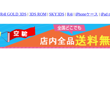
|
R4I GOLD 3DS
|
3DS ROM
|
SKY3DS
|
R4i
|
iPhoneケース
|
iPad