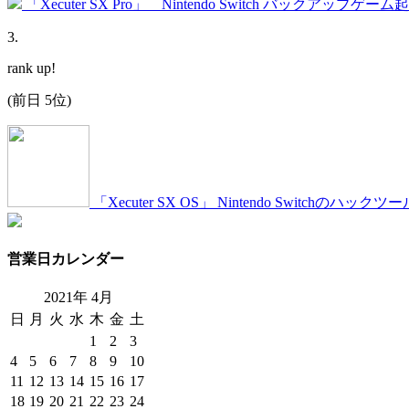
「Xecuter SX Pro」 Nintendo Switch バックアップゲー
3
.
rank up!
(前日 5位)
「Xecuter SX OS」 Nintendo Switch
営業日カレンダー
2021年
4
月
日
月
火
水
木
金
土
1
2
3
4
5
6
7
8
9
10
11
12
13
14
15
16
17
18
19
20
21
22
23
24