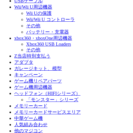
USBケーブル
Wii/Wii U周辺機器
Wii Uの保護
Wii/Wii U コントローラ
その他
バッテリー・充電器
xbox360・xboxOne周辺機器
Xbox360 USB Loaders
その他
Z当店特別支払う
アダプタ
ガレージキット、模型
キャンペーン
ゲーム機リペアパーツ
ゲーム機周辺機器
ヘッドフォン（HIFIシリーズ）
「モンスター」シリーズ
メモリーカード
メモリーカードサービスエリア
中華ゲーム機
人気組み合わせ
他のマジコン