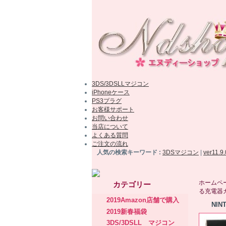
3DS/3DSLLマジコン
iPhoneケース
PS3プラグ
お客様サポート
お問い合わせ
当店について
よくある質問
ご注文の流れ
人気の検索キーワード :
3DSマジコン
|
ver11.9
ホームペ
カテゴリー
る充電器
2019Amazon店舗で購入
NI
2019新春福袋
3DS/3DSLL マジコン