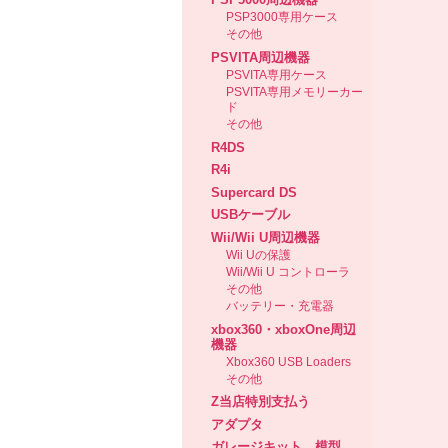
PSP3000専用ケース
その他
PSVITA周辺機器
PSVITA専用ケース
PSVITA専用メモリーカー
ド
その他
R4DS
R4i
Supercard DS
USBケーブル
Wii/Wii U周辺機器
Wii Uの保護
Wii/Wii U コントローラ
その他
バッテリー・充電器
xbox360・xboxOne周辺
機器
Xbox360 USB Loaders
その他
Z当店特別支払う
アダプタ
ガレージキット、模型