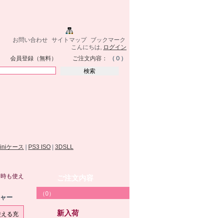
お問い合わせ
サイトマップ
ブックマーク
こんにちは,
ログイン
会員登録（無料）
ご注文内容：
（０）
miniケース
|
PS3 ISO
|
3DSLL
乗る時も使え
ご注文内容
（0）
ジャー
新入荷
も使える充