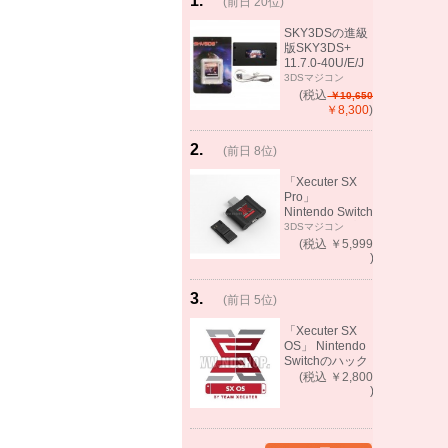
1
.
(前日 20位)
rank
same!
SKY3DSの進級
版SKY3DS+
11.7.0-40U/E/J
で起動可能
3DSマジコン
(MHX、FEifサポ
(税込
￥10,650
ート）
￥8,300
)
2
.
(前日 8位)
rank
up!
「Xecuter SX
Pro」
Nintendo Switch
バックアップゲ
3DSマジコン
ーム起動可能
(税込 ￥5,999
)
3
.
(前日 5位)
rank
up!
「Xecuter SX
OS」 Nintendo
Switchのハック
ツール バック
(税込 ￥2,800
アップゲーム起
)
動可能