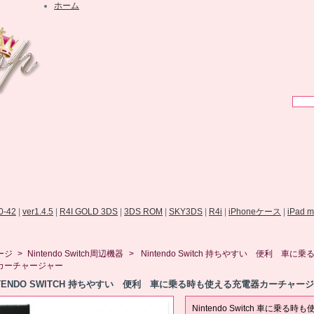
ホーム
.0-42
|
ver1.4.5
|
R4I GOLD 3DS
|
3DS ROM
|
SKY3DS
|
R4i
|
iPhoneケース
|
iPad 
ージ
>
Nintendo Switch周辺機器
>
Nintendo Switch 持ちやすい 便利 車に
カーチャージャー
NTENDO SWITCH 持ちやすい 便利 車に乗る時も使える充電器カーチャー
Nintendo Switch 車に乗る時