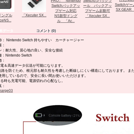
SX GEAR 
ドングル
「Xecuter SX...
NS新型ドング
「Xecuter SX...
eNS...
ル 「Ac...
本データ
コメント (0)
： Nintendo Switch 持ちやすい カーチャージャー
様：
ン：耐久性、居心地の良い、安全な接続
Nintendo Switch
徴：
充電＆高速データ伝送が可能になります。
,短路を防ぐため、根元部も耐久性を考慮した断線しにくい構造にしております。 ま
使用しているので、安全に長い間お使いいただけます。
乗る時も充電可能、電源切れの心配なし。
真：