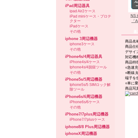
iPad周辺器具
ipad Air2ケース
NS
iPad miniケース・プロテ
「Ac
クター
iPadケース
その他
基
iphone 3周辺機器
商品名称
iphone3ケース
商品仕
その他
デサイ
iPhone4s/4周辺器具
対応機種：
iPhone4s/4ケース
商品特
Iphone4s/4脱獄ツール
○急速
その他
○断線
端子を
iPhone5s/5周辺機器
○車に
Iphone5s/5 SIMロック解
商品写
除ツール
iPhone6s/6周辺機器
iPhone6s/6ケース
その他
iPhone7/7plus周辺機器
iPhone7/7plusケース
iphone8/8 Plus周辺機器
iphoneX周辺機器