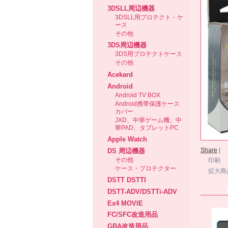
3DSLL周辺機器
3DSLL用プロテクト・ケ
ース
その他
3DS周辺機器
3DS用プロテクトケース
その他
Acekard
Android
Android TV BOX
Android携帯保護ケース
カバー
JXD、中華ゲーム機、中
華PAD、タブレットPC
Apple Watch
Share
|
DS 周辺機器
その他
印刷
ケース・プロテクター
拡大商
DSTT DSTTI
DSTT-ADV/DSTTi-ADV
Ex4 MOVIE
FC/SFC改造用品
GBA改造用品