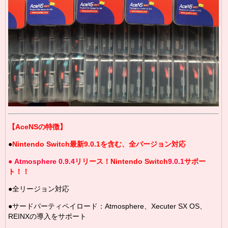
【AceNSの特徴】
●
Nintendo Switch最新9.0.1を含む、全バージョン対応
●
Atmosphere 0.9.4
リリース！Nintendo Switch
9.0.1
サポー
ト！！
●全リージョン対応
●サードパーティペイロード：Atmosphere、Xecuter SX OS、
REINXの導入をサポート