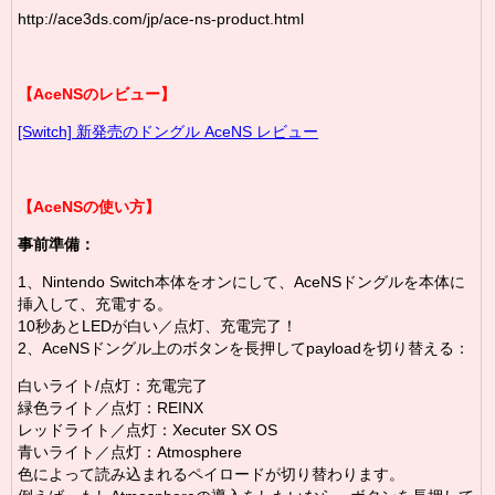
http://ace3ds.com/jp/ace-ns-product.html
【AceNSのレビュー】
[Switch] 新発売のドングル AceNS レビュー
【AceNSの使い方】
事前準備：
1、Nintendo Switch本体をオンにして、AceNSドングルを本体に
挿入して、充電する。
10秒あとLEDが白い／点灯、充電完了！
2、AceNSドングル上のボタンを長押してpayloadを切り替える：
白いライト/点灯：充電完了
緑色ライト／点灯：REINX
レッドライト／点灯：Xecuter SX OS
青いライト／点灯：Atmosphere
色によって読み込まれるペイロードが切り替わります。