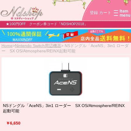
登録
カート
★100円OFF クーポン券コード「NDSHOP2018」
Home
>
Nintendo Switch周辺機器
>
NSドングル「AceNS」3in1 ローダ
ー SX OS/Atmosphere/REINX起動可能
NSドングル「AceNS」3in1 ローダー SX OS/Atmosphere/REINX
起動可能
￥6,650