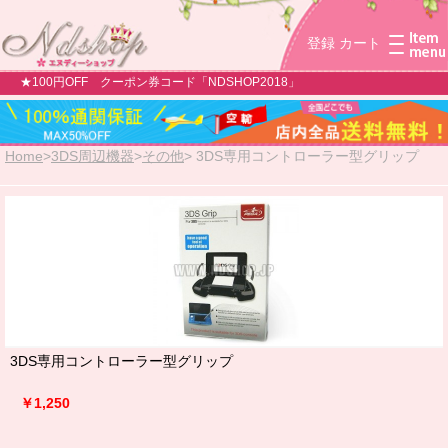
登録
カート
★100円OFF クーポン券コード「NDSHOP2018」
Home
>
3DS周辺機器
>
その他
>
3DS専用コントローラー型グリップ
3DS専用コントローラー型グリップ
￥1,250